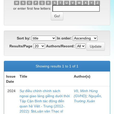
M
N
O
P
Q
R
S
T
U
V
W
X
Y
Z
or enter first few letters:
Sort by:
In order:
Results/Page
Authors/Record:
Showing results 1 to 1 of 1
Issue
Title
Author(s)
Date
2024
Sự điều chỉnh chính sách
Võ, Minh Hùng
ngoại giao láng giềng dưới thời
(GVHD)
;
Nguyễn,
Tập Cận Bình tác động đến
Trường Xuân
quan hệ Việt - Trung (2012-
2022): $bLuận văn Thạc sĩ