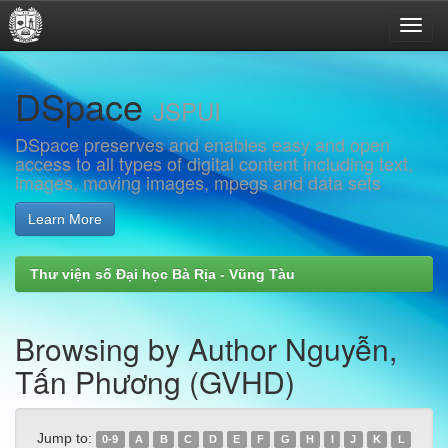
Skip
DSpace
navigation
JSPUI
DSpace preserves and enables easy and open
access to all types of digital content including text,
images, moving images, mpegs and data sets
Learn More
Thư viện số Đại học Bà Rịa - Vũng Tàu
Browsing by Author Nguyễn,
Tấn Phương (GVHD)
Jump to:
0-9
A
B
C
D
E
F
G
H
I
J
K
L