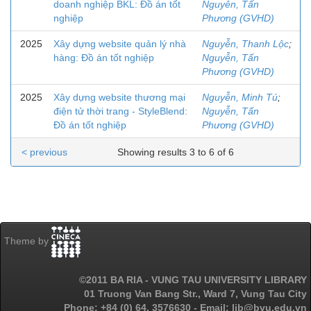
doanh nghiệp BKL: Đồ án tốt
Nguyễn, Tấn
nghiệp
Phương (GVHD)
2025
Xây dựng website quản lý nhà
Nguyễn, Thanh Lộc
;
hàng: Đồ án tốt nghiệp
Nguyễn, Tấn
Phương (GVHD)
2025
Xây dựng website thương mại
Nguyễn, Minh Tú
;
điện tử thời trang - StyleBlend:
Nguyễn, Tấn
Đồ án tốt nghiệp
Phương (GVHD)
< previous
Showing results 3 to 6 of 6
Theme by
©2011 BA RIA - VUNG TAU UNIVERSITY LIBRARY
01 Truong Van Bang Str., Ward 7, Vung Tau City
Phone: +84 (0) 64. 3576630 - Email: lib@bvu.edu.vn