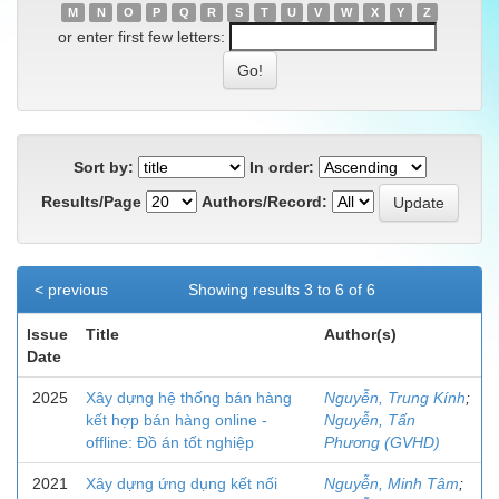
M
N
O
P
Q
R
S
T
U
V
W
X
Y
Z
or enter first few letters:
Sort by:
In order:
Results/Page
Authors/Record:
< previous
Showing results 3 to 6 of 6
Issue
Title
Author(s)
Date
2025
Xây dựng hệ thống bán hàng
Nguyễn, Trung Kính
;
kết hợp bán hàng online -
Nguyễn, Tấn
offline: Đồ án tốt nghiệp
Phương (GVHD)
2021
Xây dựng ứng dụng kết nối
Nguyễn, Minh Tâm
;