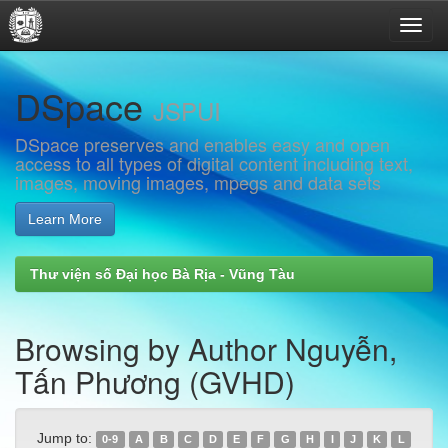
Skip
DSpace
navigation
JSPUI
DSpace preserves and enables easy and open
access to all types of digital content including text,
images, moving images, mpegs and data sets
Learn More
Thư viện số Đại học Bà Rịa - Vũng Tàu
Browsing by Author Nguyễn,
Tấn Phương (GVHD)
Jump to:
0-9
A
B
C
D
E
F
G
H
I
J
K
L