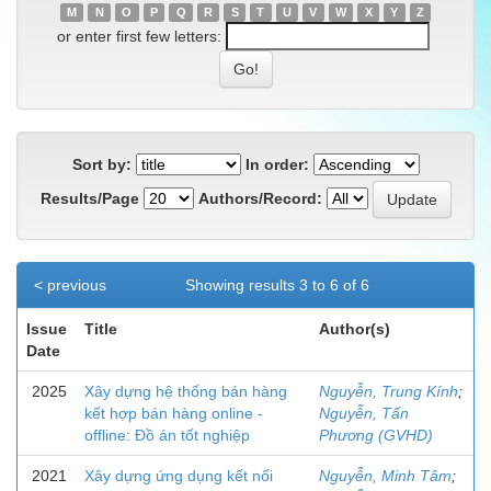
M
N
O
P
Q
R
S
T
U
V
W
X
Y
Z
or enter first few letters:
Sort by:
In order:
Results/Page
Authors/Record:
< previous
Showing results 3 to 6 of 6
Issue
Title
Author(s)
Date
2025
Xây dựng hệ thống bán hàng
Nguyễn, Trung Kính
;
kết hợp bán hàng online -
Nguyễn, Tấn
offline: Đồ án tốt nghiệp
Phương (GVHD)
2021
Xây dựng ứng dụng kết nối
Nguyễn, Minh Tâm
;