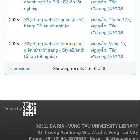
doanh nghiệp BKL: Đồ án tốt
Nguyễn, Tấn
nghiệp
Phương (GVHD)
2025
Xây dựng website quản lý nhà
Nguyễn, Thanh Lộc
;
hàng: Đồ án tốt nghiệp
Nguyễn, Tấn
Phương (GVHD)
2025
Xây dựng website thương mại
Nguyễn, Minh Tú
;
điện tử thời trang - StyleBlend:
Nguyễn, Tấn
Đồ án tốt nghiệp
Phương (GVHD)
< previous
Showing results 3 to 6 of 6
Theme by
©2011 BA RIA - VUNG TAU UNIVERSITY LIBRARY
01 Truong Van Bang Str., Ward 7, Vung Tau City
Phone: +84 (0) 64. 3576630 - Email: lib@bvu.edu.vn