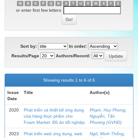
M
N
O
P
Q
R
S
T
U
V
W
X
Y
Z
or enter first few letters:
Sort by:
In order:
Results/Page
Authors/Record:
Showing results 1 to 6 of 6
Issue
Title
Author(s)
Date
2020
Phát triển và thiết kế ứng dụng
Phạm, Huy Phong
;
cửa hàng thực phẩm cho
Nguyễn, Tấn
Foam Market: Đồ án tốt nghiệp
Phương (GVHD)
2023
Phát triển web ứng dụng, web
Ngô, Minh Thống
;