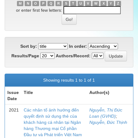
M
N
O
P
Q
R
S
T
U
V
W
X
Y
Z
or enter first few letters:
Sort by:
In order:
Results/Page
Authors/Record:
Showing results 1 to 1 of 1
Issue
Title
Author(s)
Date
2021
Các nhân tố ảnh hưởng đến
Nguyễn, Thị Đức
quyết định sử dụng thẻ của
Loan (GVHD)
;
khách hàng cá nhân tại Ngân
Nguyễn, Đức Thịnh
hàng Thương mại Cổ phần
Đầu tư và Phát triển Việt Nam