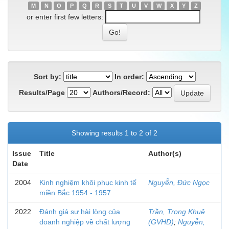
M
N
O
P
Q
R
S
T
U
V
W
X
Y
Z
or enter first few letters:
Sort by:
In order:
Results/Page
Authors/Record:
Showing results 1 to 2 of 2
Issue
Title
Author(s)
Date
2004
Kinh nghiệm khôi phục kinh tế
Nguyễn, Đức Ngọc
miền Bắc 1954 - 1957
2022
Đánh giá sự hài lòng của
Trần, Trọng Khuê
doanh nghiệp về chất lượng
(GVHD)
;
Nguyễn,