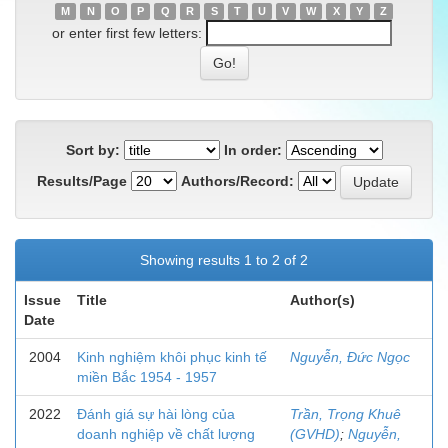
M
N
O
P
Q
R
S
T
U
V
W
X
Y
Z
or enter first few letters:
Sort by:
In order:
Results/Page
Authors/Record:
Showing results 1 to 2 of 2
Issue
Title
Author(s)
Date
2004
Kinh nghiệm khôi phục kinh tế
Nguyễn, Đức Ngọc
miền Bắc 1954 - 1957
2022
Đánh giá sự hài lòng của
Trần, Trọng Khuê
doanh nghiệp về chất lượng
(GVHD)
;
Nguyễn,