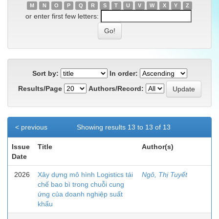
M
N
O
P
Q
R
S
T
U
V
W
X
Y
Z
or enter first few letters:
Sort by:
In order:
Results/Page
Authors/Record:
< previous
Showing results 13 to 13 of 13
Issue
Title
Author(s)
Date
2026
Xây dựng mô hình Logistics tái
Ngô, Thị Tuyết
chế bao bì trong chuỗi cung
ứng của doanh nghiệp suất
khẩu