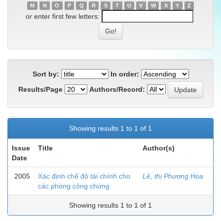
M
N
O
P
Q
R
S
T
U
V
W
X
Y
Z
or enter first few letters:
Sort by:
In order:
Results/Page
Authors/Record:
Showing results 1 to 1 of 1
Issue
Title
Author(s)
Date
2005
Xác định chế độ tài chính cho
Lê, thị Phương Hoa
các phòng công chứng
Showing results 1 to 1 of 1