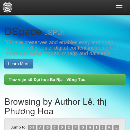
Skip
DSpace
navigation
JSPUI
DSpace preserves and enables easy and open
access to all types of digital content including text,
images, moving images, mpegs and data sets
Learn More
Thư viện số Đại học Bà Rịa - Vũng Tàu
Browsing by Author Lê, thị
Phương Hoa
Jump to:
0-9
A
B
C
D
E
F
G
H
I
J
K
L