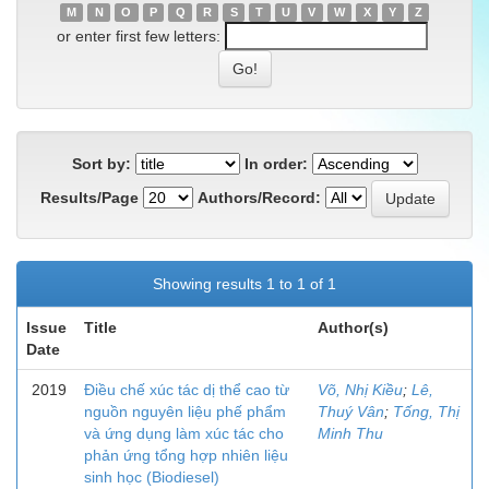
M
N
O
P
Q
R
S
T
U
V
W
X
Y
Z
or enter first few letters:
Sort by:
In order:
Results/Page
Authors/Record:
Showing results 1 to 1 of 1
Issue
Title
Author(s)
Date
2019
Điều chế xúc tác dị thể cao từ
Võ, Nhị Kiều
;
Lê,
nguồn nguyên liệu phế phẩm
Thuý Vân
;
Tống, Thị
và ứng dụng làm xúc tác cho
Minh Thu
phản ứng tổng hợp nhiên liệu
sinh học (Biodiesel)