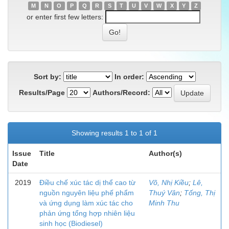
M
N
O
P
Q
R
S
T
U
V
W
X
Y
Z
or enter first few letters:
Sort by:
In order:
Results/Page
Authors/Record:
Showing results 1 to 1 of 1
Issue
Title
Author(s)
Date
2019
Điều chế xúc tác dị thể cao từ
Võ, Nhị Kiều
;
Lê,
nguồn nguyên liệu phế phẩm
Thuý Vân
;
Tống, Thị
và ứng dụng làm xúc tác cho
Minh Thu
phản ứng tổng hợp nhiên liệu
sinh học (Biodiesel)