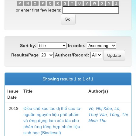
M
N
O
P
Q
R
S
T
U
V
W
X
Y
Z
or enter first few letters:
Sort by:
In order:
Results/Page
Authors/Record:
Showing results 1 to 1 of 1
Issue
Title
Author(s)
Date
2019
Điều chế xúc tác dị thể cao từ
Võ, Nhị Kiều
;
Lê,
nguồn nguyên liệu phế phẩm
Thuý Vân
;
Tống, Thị
và ứng dụng làm xúc tác cho
Minh Thu
phản ứng tổng hợp nhiên liệu
sinh học (Biodiesel)