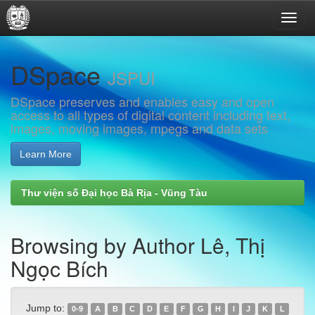
Skip
DSpace
navigation
JSPUI
DSpace preserves and enables easy and open
access to all types of digital content including text,
images, moving images, mpegs and data sets
Learn More
Thư viện số Đại học Bà Rịa - Vũng Tàu
Browsing by Author Lê, Thị
Ngọc Bích
Jump to:
0-9
A
B
C
D
E
F
G
H
I
J
K
L