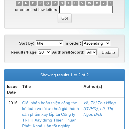
M
N
O
P
Q
R
S
T
U
V
W
X
Y
Z
or enter first few letters:
Sort by:
In order:
Results/Page
Authors/Record:
Showing results 1 to 2 of 2
Issue
Title
Author(s)
Date
2016
Giải pháp hoàn thiện công tác
Võ, Thị Thu Hồng
kế toán và tối ưu hoá giá thành
(GVHD)
;
Lê, Thị
sản phẩm xây lắp tại Công ty
Ngọc Bích
TNHH Xây dựng Thiên Thuận
Phát: Khoá luận tốt nghiệp