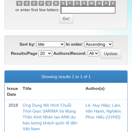
M
N
O
P
Q
R
S
T
U
V
W
X
Y
Z
or enter first few letters:
Sort by:
In order:
Results/Page
Authors/Record:
Showing results 1 to 1 of 1
Issue
Title
Author(s)
Date
2018
Ứng Dụng Mô Hình Chuỗi
Lê, Huy Hiệp
;
Lâm,
Thời Gian SARIMA Và Mạng
Văn Hạnh
;
Nghiêm,
Thần Kinh Nhân tạo ANN dự
Phúc Hiếu (GVHD)
báo lượng khách quốc tế đến
Việt Nam