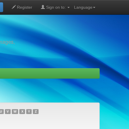
Register
Sign on to:
Language
images,
U
V
W
X
Y
Z