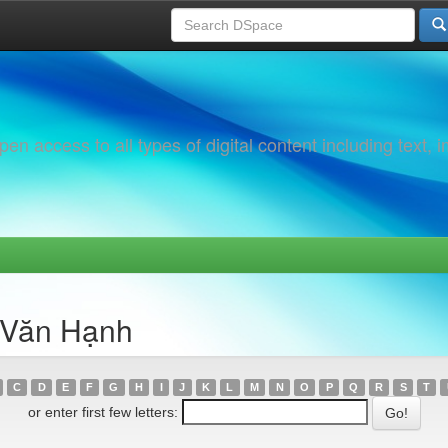
 access to all types of digital content including text, 
 Văn Hạnh
C
D
E
F
G
H
I
J
K
L
M
N
O
P
Q
R
S
T
or enter first few letters: