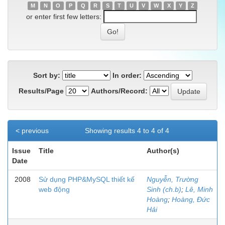
M
N
O
P
Q
R
S
T
U
V
W
X
Y
Z
or enter first few letters:
Sort by:
In order:
Results/Page
Authors/Record:
< previous
Showing results 4 to 4 of 4
Issue
Title
Author(s)
Date
2008
Sử dụng PHP&MySQL thiết kế
Nguyễn, Trường
web động
Sinh (ch.b)
;
Lê, Minh
Hoàng
;
Hoàng, Đức
Hải