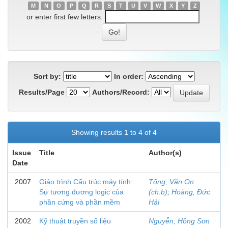
M
N
O
P
Q
R
S
T
U
V
W
X
Y
Z
or enter first few letters:
Sort by:
In order:
Results/Page
Authors/Record:
Showing results 1 to 4 of 4
Issue
Title
Author(s)
Date
2007
Giáo trình Cấu trúc máy tính:
Tống, Văn On
Sự tương đương logic của
(ch.b)
;
Hoàng, Đức
phần cứng và phần mềm
Hải
2002
Kỹ thuật truyền số liệu
Nguyễn, Hồng Sơn