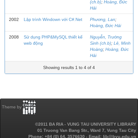
(ch.b)
;
Hoàng, Đức
Hải
2002
Lập trình Windown với C#.Net
Phương, Lan
;
Hoàng, Đức Hải
2008
Sử dụng PHP&MySQL thiết kế
Nguyễn, Trường
web động
Sinh (ch.b)
;
Lê, Minh
Hoàng
;
Hoàng, Đức
Hải
Showing results 1 to 4 of 4
Theme by
©2011 BA RIA - VUNG TAU UNIVERSITY LIBRARY
01 Truong Van Bang Str., Ward 7, Vung Tau City
Phone: +84 (0) 64. 3576630 - Email: lib@bvu.edu.vn