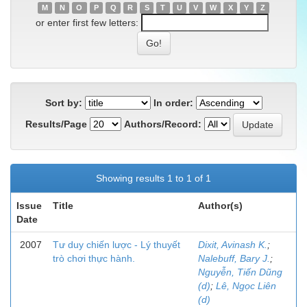
M
N
O
P
Q
R
S
T
U
V
W
X
Y
Z
or enter first few letters:
Sort by:
In order:
Results/Page
Authors/Record:
Showing results 1 to 1 of 1
Issue
Title
Author(s)
Date
2007
Tư duy chiến lược - Lý thuyết
Dixit, Avinash K.
;
trò chơi thực hành.
Nalebuff, Bary J.
;
Nguyễn, Tiến Dũng
(d)
;
Lê, Ngọc Liên
(d)