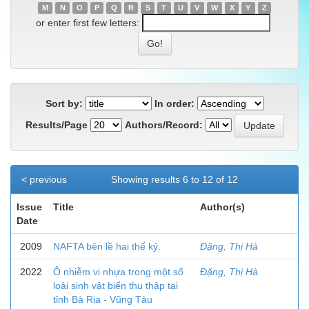
M
N
O
P
Q
R
S
T
U
V
W
X
Y
Z
or enter first few letters:
Sort by:
In order:
Results/Page
Authors/Record:
< previous
Showing results 6 to 12 of 12
Issue
Title
Author(s)
Date
2009
NAFTA bên lề hai thế kỷ.
Đặng, Thị Hà
2022
Ô nhiễm vi nhựa trong một số
Đặng, Thị Hà
loài sinh vật biển thu thập tại
tỉnh Bà Rịa - Vũng Tàu