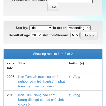
or enter first few letters:
Sort by:
In order:
Results/Page
Authors/Record:
Showing results 1 to 2 of 2
Issue
Title
Author(s)
Date
2006
Kon Tum với mục tiêu thoát
Y, Vêng
nghèo, sớm trở thành tỉnh phát
triển mạnh và toàn diện
2010
Kon Tum: Nâng cao chất
Y, Vêng
lượng đội ngũ cán bộ chủ chốt
ở cơ sở