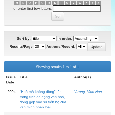
M
N
O
P
Q
R
S
T
U
V
W
X
Y
Z
or enter first few letters:
Sort by:
In order:
Results/Page
Authors/Record:
Showing results 1 to 1 of 1
Issue
Title
Author(s)
Date
2004
"Hoà mà không đồng" tôn
Vương, Vinh Hoa
trọng tính đa dạng văn hoá,
đóng góp vào sự tiến bộ của
văn minh nhân loại