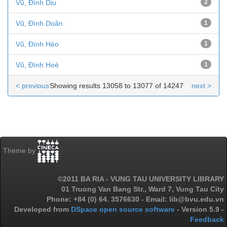
Vũ, Đình Dịu
2
Vũ, Đình Doãn
1
Vũ, Đình Hèo
1
Vũ, Đình Hoè
1
< previous
Showing results 13058 to 13077 of 14247
next >
Theme by
©2011 BA RIA - VUNG TAU UNIVERSITY LIBRARY
01 Truong Van Bang Str., Ward 7, Vung Tau City
Phone: +84 (0) 64. 3576630 - Email: lib@bvu.edu.vn
Developed from
DSpace open source software
- Version 5.9 -
Feedback