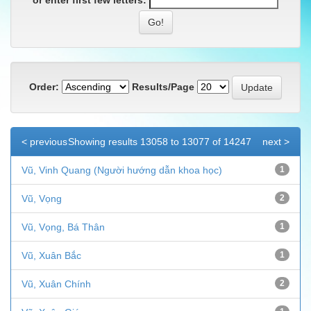
or enter first few letters:
Order:
Results/Page
< previous
Showing results 13058 to 13077 of 14247
next >
Vũ, Vinh Quang (Người hướng dẫn khoa học)
1
Vũ, Vọng
2
Vũ, Vọng, Bá Thân
1
Vũ, Xuân Bắc
1
Vũ, Xuân Chính
2